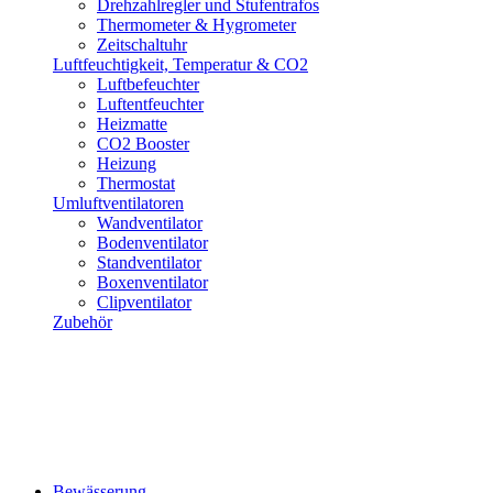
Drehzahlregler und Stufentrafos
Thermometer & Hygrometer
Zeitschaltuhr
Luftfeuchtigkeit, Temperatur & CO2
Luftbefeuchter
Luftentfeuchter
Heizmatte
CO2 Booster
Heizung
Thermostat
Umluftventilatoren
Wandventilator
Bodenventilator
Standventilator
Boxenventilator
Clipventilator
Zubehör
Bewässerung