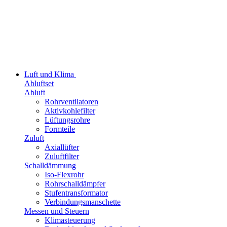
Luft und Klima
Abluftset
Abluft
Rohrventilatoren
Aktivkohlefilter
Lüftungsrohre
Formteile
Zuluft
Axiallüfter
Zuluftfilter
Schalldämmung
Iso-Flexrohr
Rohrschalldämpfer
Stufentransformator
Verbindungsmanschette
Messen und Steuern
Klimasteuerung