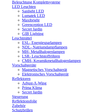
Beleuchtung Komplettsysteme
LED Leuchten
Sanlight LED
Lumatek LED
Maxibright
Greenception LED
Secret Jardin
GIB Lighting
Leuchtmittel
ESL- Energiesparlampen
NDL- Natriumdampflampen
MH- Metallhalogenlampen
LSR- Leuchtstoffröhren
CMH- Keramikmetallhalogenlampen
Vorschaltgeräte
Magnetisches Vorschaltgerät
Elektronisches Vorschaltgerät
Reflektoren
Adjust-A-Wing
Prima Klima
Secret Jardin
Steuerung
Reflektionsfolie
Zubehör
Schutzbrillen